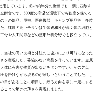
使用しています。鉄の約半分の重量でも、鋼に匹敵す
全耐食です。500度の高温な環境下でも強度を保てる
橋の下の部品、屋根、医療機器、キャンプ用品等、多岐
また、純度の高いチタンは生体親和性が高く骨の細胞と
人工骨や人工関節などの整形外科分野でも役立っていま
て、当社の高い技術と外注のご協力により可能になった
・強さを実現した、妥協のない商品を作っています。金属
も人体に有害な物質が出ないチタンですが、その欠点
油圧を掛けながら絞るのが難しいということでした。し
属の目があることに着目し、絞る方向を常に一定にする
することで驚きの薄さを実現しました。