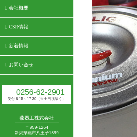
Company
会社概要
CSR
CSR情報
News
新着情報
Contact
お問い合せ
0256-62-2901
受付 8:15～17:30（※土日祝除く）
燕器工株式会社
〒959-1264
新潟県燕市八王子1599