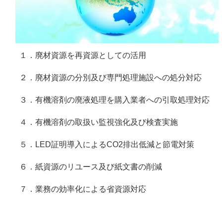
１．廃材資源を再資源としての活用
２．廃材資源の分別及び専門処理施設への処分対応
３．有機溶剤の廃液処理を購入業者への引取処理対応
４．有機溶剤の取扱い監視強化及び検査実施
５．LED証明導入によるCO2排出低減と節電対策
６．紙資源のリユース及び紙文書の削減
７．業務の効率化による省資源対応